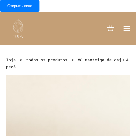
Открыть окно
loja
>
todos os produtos
>
#8 manteiga de caju &
pecã