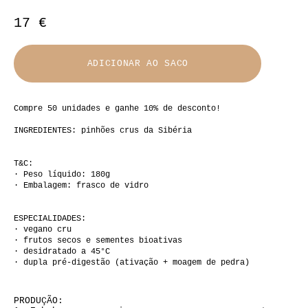
17 €
ADICIONAR AO SACO
Compre 50 unidades e ganhe 10% de desconto!
INGREDIENTES: pinhões crus da Sibéria
T&C:
· Peso líquido: 180g
· Embalagem: frasco de vidro
ESPECIALIDADES:
· vegano cru
· frutos secos e sementes bioativas
· desidratado a 45°C
· dupla pré-digestão (ativação + moagem de pedra)
PRODUÇÃO: