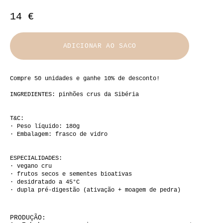
14 €
ADICIONAR AO SACO
Compre 50 unidades e ganhe 10% de desconto!
INGREDIENTES: pinhões crus da Sibéria
T&C:
· Peso líquido: 180g
· Embalagem: frasco de vidro
ESPECIALIDADES:
· vegano cru
· frutos secos e sementes bioativas
· desidratado a 45°C
· dupla pré-digestão (ativação + moagem de pedra)
PRODUÇÃO: